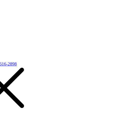
-616-2898