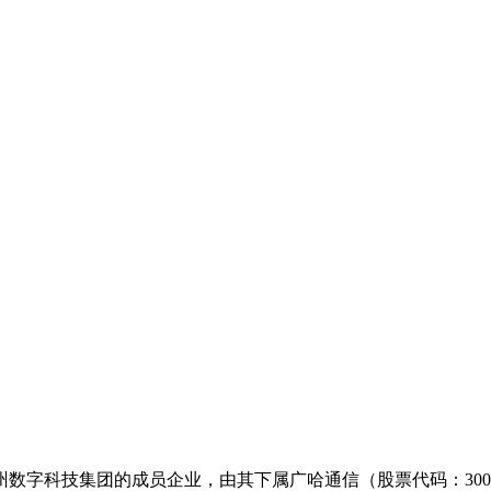
数字科技集团的成员企业，由其下属广哈通信（股票代码：300