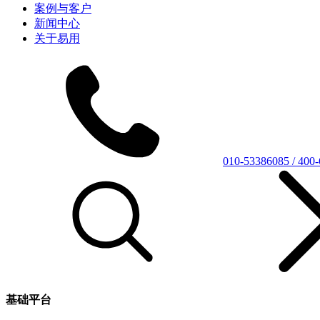
案例与客户
新闻中心
关于易用
010-53386085 / 400
基础平台