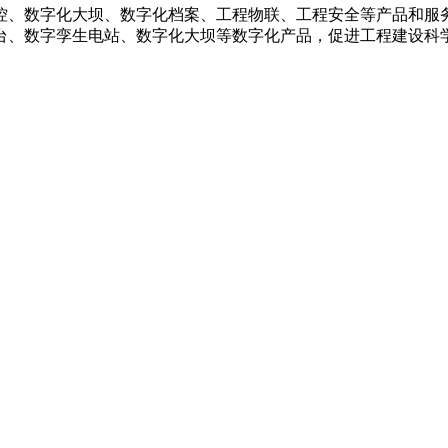
控、数字化大坝、数字化档案、工程物联、工程安全等产品和服
台、数字孪生电站、数字化大坝等数字化产品，促进工程建设科