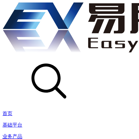
首页
基础平台
业务产品